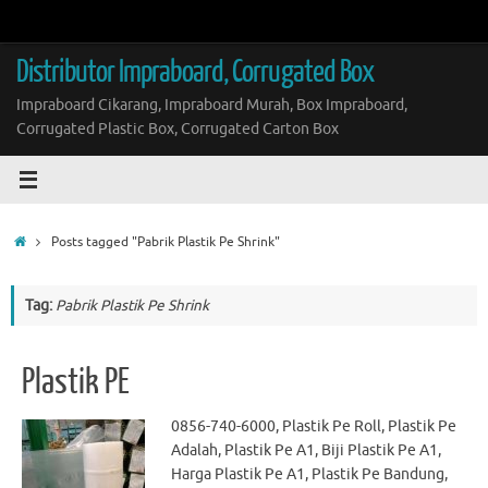
Skip
to
content
Distributor Impraboard, Corrugated Box
Impraboard Cikarang, Impraboard Murah, Box Impraboard,
Corrugated Plastic Box, Corrugated Carton Box
Home
Posts tagged "Pabrik Plastik Pe Shrink"
Tag:
Pabrik Plastik Pe Shrink
Plastik PE
0856-740-6000, Plastik Pe Roll, Plastik Pe
Adalah, Plastik Pe A1, Biji Plastik Pe A1,
Harga Plastik Pe A1, Plastik Pe Bandung,