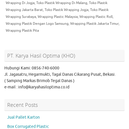
Wrapping Di Jogja
,
Toko Plastik Wrapping Di Malang
,
Toko Plastik
Wrapping Jakarta Barat
,
Toko Plastik Wrapping Jogja
,
Toko Plastik
Wrapping Surabaya
,
Wrapping Plastic Malaysia
,
Wrapping Plastic Roll
,
Wrapping Plastik Dengan Logo Samsung
,
Wrapping Plastik Jakarta Timur
,
Wrapping Plastik Pita
PT. Karya Hasil Optima (KHO)
Hubungi Kami: 0856-740-6000
Jl. Jagasatru, Hegarmukti, Tagal Danas Cikarang Pusat, Bekasi.
( Samping Markas Brimob Tegal Danas )
e-mail : info@karyahasiloptima.co.id
Recent Posts
Jual Pallet Karton
Box Corrugated Plastic