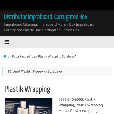
Skip
to
content
Distributor Impraboard, Corrugated Box
Impraboard Cikarang, Impraboard Murah, Box Impraboard,
Corrugated Plastic Box, Corrugated Carton Box
Home
Posts tagged "Jual Plastik Wrapping Surabaya"
Tag:
Jual Plastik Wrapping Surabaya
Plastik Wrapping
0856-740-6000, Plastik
Wrapping, Plastik Wrapping
Murah, Plastik Wrapping