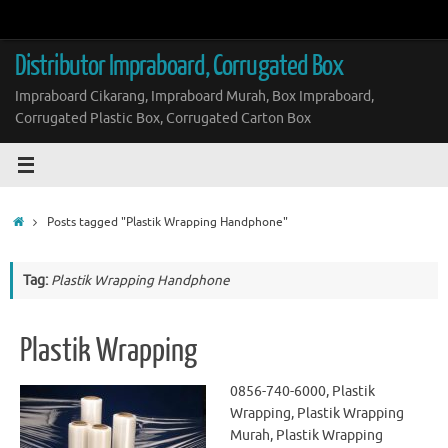
Skip
to
content
Distributor Impraboard, Corrugated Box
Impraboard Cikarang, Impraboard Murah, Box Impraboard,
Corrugated Plastic Box, Corrugated Carton Box
Home
Posts tagged "Plastik Wrapping Handphone"
Tag:
Plastik Wrapping Handphone
Plastik Wrapping
0856-740-6000, Plastik
Wrapping, Plastik Wrapping
Murah, Plastik Wrapping