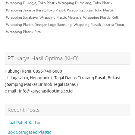
Wrapping Di Jogja
,
Toko Plastik Wrapping Di Malang
,
Toko Plastik
Wrapping Jakarta Barat
,
Toko Plastik Wrapping Jogja
,
Toko Plastik
Wrapping Surabaya
,
Wrapping Plastic Malaysia
,
Wrapping Plastic Roll
,
Wrapping Plastik Dengan Logo Samsung
,
Wrapping Plastik Jakarta Timur
,
Wrapping Plastik Pita
PT. Karya Hasil Optima (KHO)
Hubungi Kami: 0856-740-6000
Jl. Jagasatru, Hegarmukti, Tagal Danas Cikarang Pusat, Bekasi.
( Samping Markas Brimob Tegal Danas )
e-mail : info@karyahasiloptima.co.id
Recent Posts
Jual Pallet Karton
Box Corrugated Plastic