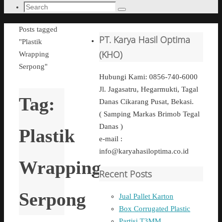
Search
Search
for:
Home
Posts tagged
PT. Karya Hasil Optima
"Plastik
(KHO)
Wrapping
Serpong"
Hubungi Kami: 0856-740-6000
Jl. Jagasatru, Hegarmukti, Tagal
Tag:
Danas Cikarang Pusat, Bekasi.
( Samping Markas Brimob Tegal
Danas )
Plastik
e-mail :
info@karyahasiloptima.co.id
Wrapping
Recent Posts
Serpong
Jual Pallet Karton
Box Corrugated Plastic
Partisi T3MM