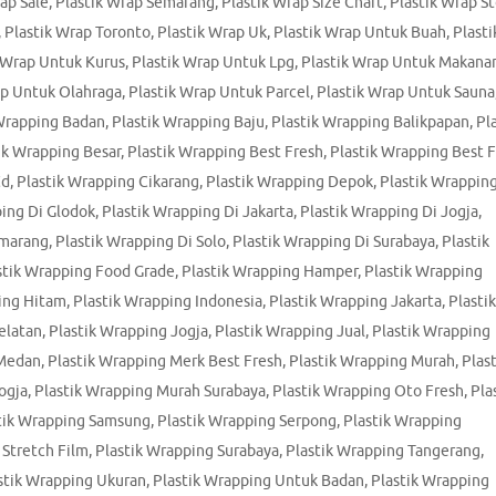
ap Sale
,
Plastik Wrap Semarang
,
Plastik Wrap Size Chart
,
Plastik Wrap S
,
Plastik Wrap Toronto
,
Plastik Wrap Uk
,
Plastik Wrap Untuk Buah
,
Plasti
 Wrap Untuk Kurus
,
Plastik Wrap Untuk Lpg
,
Plastik Wrap Untuk Makana
ap Untuk Olahraga
,
Plastik Wrap Untuk Parcel
,
Plastik Wrap Untuk Sauna
 Wrapping Badan
,
Plastik Wrapping Baju
,
Plastik Wrapping Balikpapan
,
Pl
ik Wrapping Besar
,
Plastik Wrapping Best Fresh
,
Plastik Wrapping Best 
Cd
,
Plastik Wrapping Cikarang
,
Plastik Wrapping Depok
,
Plastik Wrapping
ping Di Glodok
,
Plastik Wrapping Di Jakarta
,
Plastik Wrapping Di Jogja
,
emarang
,
Plastik Wrapping Di Solo
,
Plastik Wrapping Di Surabaya
,
Plastik
stik Wrapping Food Grade
,
Plastik Wrapping Hamper
,
Plastik Wrapping
ing Hitam
,
Plastik Wrapping Indonesia
,
Plastik Wrapping Jakarta
,
Plastik
elatan
,
Plastik Wrapping Jogja
,
Plastik Wrapping Jual
,
Plastik Wrapping
 Medan
,
Plastik Wrapping Merk Best Fresh
,
Plastik Wrapping Murah
,
Plast
ogja
,
Plastik Wrapping Murah Surabaya
,
Plastik Wrapping Oto Fresh
,
Pla
tik Wrapping Samsung
,
Plastik Wrapping Serpong
,
Plastik Wrapping
 Stretch Film
,
Plastik Wrapping Surabaya
,
Plastik Wrapping Tangerang
,
stik Wrapping Ukuran
,
Plastik Wrapping Untuk Badan
,
Plastik Wrapping