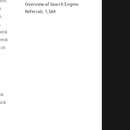
tore
,
Overview of Search Engine
k
Referrals:
1,564
n
,
,
astik
Fresh
 Di
ik
stik