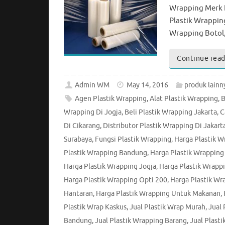
Wrapping Merk B
Plastik Wrappin
Wrapping Botol,
Continue read
Admin WM
May 14, 2016
produk lainn
Agen Plastik Wrapping
,
Alat Plastik Wrapping
,
B
Wrapping Di Jogja
,
Beli Plastik Wrapping Jakarta
,
C
Di Cikarang
,
Distributor Plastik Wrapping Di Jakart
Surabaya
,
Fungsi Plastik Wrapping
,
Harga Plastik W
Plastik Wrapping Bandung
,
Harga Plastik Wrapping
Harga Plastik Wrapping Jogja
,
Harga Plastik Wrappi
Harga Plastik Wrapping Opti 200
,
Harga Plastik Wr
Hantaran
,
Harga Plastik Wrapping Untuk Makanan
,
Plastik Wrap Kaskus
,
Jual Plastik Wrap Murah
,
Jual 
Bandung
,
Jual Plastik Wrapping Barang
,
Jual Plast