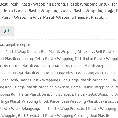
est Fresh, Plastik Wrapping Barang, Plastik Wrapping Untuk Han
g Untuk Badan, Plastik Wrapping Badan, Plastik Wrapping Jogja, P
 Plastik Wrapping Wita, Plastik Wrapping Hamper, Plastik…
ing
ya
,
tampilan depan
eli Plastik Wrap Dimana
,
Beli Plastik Wrapping Di Jakarta
,
Beli Plastik
ari Plastik Wrapping
,
Cetak Plastik Wrapping
,
Distributor Plastik Wrapp
a
,
Distributor Plastik Wrapping Jakarta
,
Distributor Plastik Wrapping
rap Lpg
,
Harga Plastik Wrap Total
,
Harga Plastik Wrapping 2014
,
Harga
 Best Fresh
,
Harga Plastik Wrapping Buah
,
Harga Plastik Wrapping Film
,
ng Kecil
,
Harga Plastik Wrapping Makanan
,
Harga Plastik Wrapping Mur
apping Roll
,
Harga Plastik Wrapping Surabaya
,
Harga Plastik Wrapping U
Harga Plastik Wrapping Untuk Parcel
,
Jasa Wrapping Plastik Jakarta
,
Jua
Plastik Wrap Pelangsing
,
Jual Plastik Wrap Press
,
Jual Plastik Wrapping
ik Wrapping Best Fresh
,
Jual Plastik Wrapping Cikarang
,
Jual Plastik