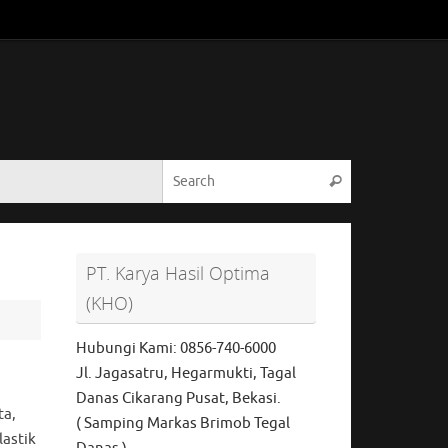
Search for:
Search
PT. Karya Hasil Optima
(KHO)
Hubungi Kami: 0856-740-6000
Jl. Jagasatru, Hegarmukti, Tagal
Danas Cikarang Pusat, Bekasi.
ta,
( Samping Markas Brimob Tegal
lastik