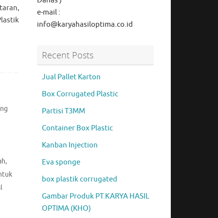
Danas )
taran,
e-mail :
lastik
info@karyahasiloptima.co.id
Recent Posts
Jual Pallet Karton
Box Corrugated Plastic
ing
Partisi T3MM
Container Box Plastic
Kanban Injection
ah
,
Eva sponge
ntuk
box plastik corrugated
l
Gambar Produk PT.KARYA HASIL
OPTIMA (KHO)