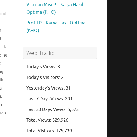
Visi dan Misi PT. Karya Hasil
Optima (KHO)
Food
Profil PT. Karya Hasil Optima
n
,
(KHO)
l
tuk
Web Traffic
ping
,
k
Today's Views:
3
ng
Today's Visitors:
2
ik
Yesterday's Views:
31
a
,
g
,
Last 7 Days Views:
201
p
Last 30 Days Views:
5,523
rap
Total Views:
529,926
Total Visitors:
175,739