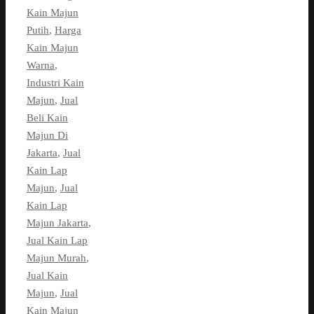
Kain Majun
Putih
,
Harga
Kain Majun
Warna
,
Industri Kain
Majun
,
Jual
Beli Kain
Majun Di
Jakarta
,
Jual
Kain Lap
Majun
,
Jual
Kain Lap
Majun Jakarta
,
Jual Kain Lap
Majun Murah
,
Jual Kain
Majun
,
Jual
Kain Majun