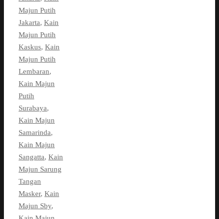
Majun Putih
Jakarta
,
Kain
Majun Putih
Kaskus
,
Kain
Majun Putih
Lembaran
,
Kain Majun
Putih
Surabaya
,
Kain Majun
Samarinda
,
Kain Majun
Sangatta
,
Kain
Majun Sarung
Tangan
Masker
,
Kain
Majun Sby
,
Kain Majun