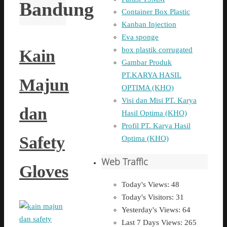
Bandung
Container Box Plastic
Kanban Injection
Eva sponge
box plastik corrugated
Kain
Gambar Produk
PT.KARYA HASIL
Majun
OPTIMA (KHO)
Visi dan Misi PT. Karya
dan
Hasil Optima (KHO)
Profil PT. Karya Hasil
Safety
Optima (KHO)
Web Traffic
Gloves
Today's Views:
48
Today's Visitors:
31
Yesterday's Views:
64
Last 7 Days Views:
265