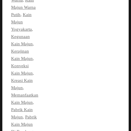
Warna
,
Kain
Majun Warna
Putih
,
Kain
Majun
Yogyakarta
,
Kegunaan
Kain Majun
,
Kerajinan
Kain Majun
,
Konveksi
Kain Majun
,
Kreasi Kain
Majun
,
Memanfaatkan
Kain Majun
,
Pabrik Kain
Majun
,
Pabrik
Kain Majun