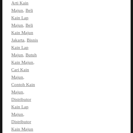
Arti Kain
Majun
,
Beli
Kain Lap
Majun
,
Beli
Kain Majun
Jakarta
,
Bisnis
Kain Lap
Majun
,
Butuh
Kain Majun
,
Cari Kain
Majun
,
Contoh Kain
Majun
,
Distributor
Kain Lap
Majun
,
Distributor
Kain Majun