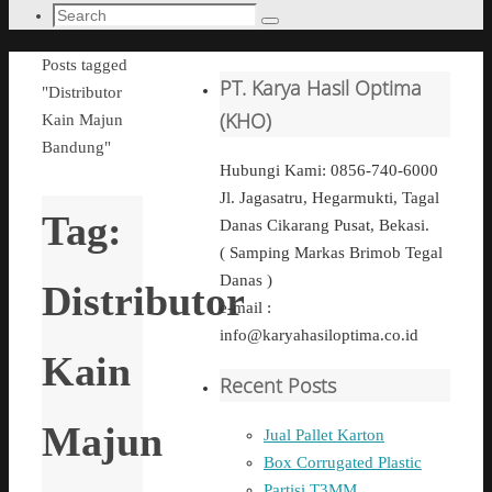
Search
Search
for:
Home
Posts tagged
PT. Karya Hasil Optima
"Distributor
(KHO)
Kain Majun
Bandung"
Hubungi Kami: 0856-740-6000
Jl. Jagasatru, Hegarmukti, Tagal
Tag:
Danas Cikarang Pusat, Bekasi.
( Samping Markas Brimob Tegal
Danas )
Distributor
e-mail :
info@karyahasiloptima.co.id
Kain
Recent Posts
Majun
Jual Pallet Karton
Box Corrugated Plastic
Partisi T3MM