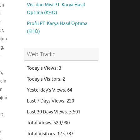
Visi dan Misi PT. Karya Hasil
un
Optima (KHO)
l
n
Profil PT. Karya Hasil Optima
ur
,
(KHO)
ajun
ng
,
Web Traffic
,
Today's Views:
3
n
,
Today's Visitors:
2
kain
un
Yesterday's Views:
64
ajun
Last 7 Days Views:
220
Last 30 Days Views:
5,501
 Di
Total Views:
529,990
n
Total Visitors:
175,787