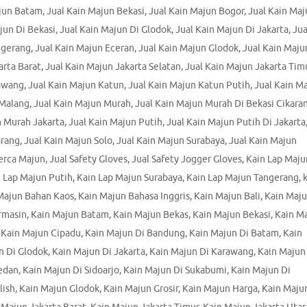
ajun Batam
,
Jual Kain Majun Bekasi
,
Jual Kain Majun Bogor
,
Jual Kain Maj
jun Di Bekasi
,
Jual Kain Majun Di Glodok
,
Jual Kain Majun Di Jakarta
,
Jua
ngerang
,
Jual Kain Majun Eceran
,
Jual Kain Majun Glodok
,
Jual Kain Maju
arta Barat
,
Jual Kain Majun Jakarta Selatan
,
Jual Kain Majun Jakarta Tim
rawang
,
Jual Kain Majun Katun
,
Jual Kain Majun Katun Putih
,
Jual Kain M
 Malang
,
Jual Kain Majun Murah
,
Jual Kain Majun Murah Di Bekasi Cikara
n Murah Jakarta
,
Jual Kain Majun Putih
,
Jual Kain Majun Putih Di Jakarta
arang
,
Jual Kain Majun Solo
,
Jual Kain Majun Surabaya
,
Jual Kain Majun
Perca Majun
,
Jual Safety Gloves
,
Jual Safety Jogger Gloves
,
Kain Lap Maju
 Lap Majun Putih
,
Kain Lap Majun Surabaya
,
Kain Lap Majun Tangerang
,
Majun Bahan Kaos
,
Kain Majun Bahasa Inggris
,
Kain Majun Bali
,
Kain Maj
rmasin
,
Kain Majun Batam
,
Kain Majun Bekas
,
Kain Majun Bekasi
,
Kain M
,
Kain Majun Cipadu
,
Kain Majun Di Bandung
,
Kain Majun Di Batam
,
Kain
n Di Glodok
,
Kain Majun Di Jakarta
,
Kain Majun Di Karawang
,
Kain Majun
edan
,
Kain Majun Di Sidoarjo
,
Kain Majun Di Sukabumi
,
Kain Majun Di
lish
,
Kain Majun Glodok
,
Kain Majun Grosir
,
Kain Majun Harga
,
Kain Maju