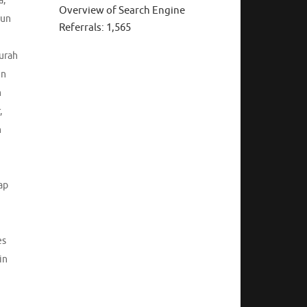
a
,
Overview of Search Engine
jun
Referrals:
1,565
urah
in
n
,
n
ap
i
es
in