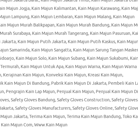
 Majun Jakarta Barat
,
Kain Majun Jakarta Timur
,
Kain Majun Jakarta Utar
ain Majun Jogja
,
Kain Majun Kalimantan
,
Kain Majun Karawang
,
Kain Ma
 Majun Lampung
,
Kain Majun Lembaran
,
Kain Majun Malang
,
Kain Majun
ain Majun Murah Balikpapan
,
Kain Majun Murah Bandung
,
Kain Majun M
 Murah Surabaya
,
Kain Majun Murah Tangerang
,
Kain Majun Pasuruan
,
Ka
 Jakarta
,
Kain Majun Putih Jakarta
,
Kain Majun Putih Kaskus
,
Kain Maju
ajun Samarinda
,
Kain Majun Sangatta
,
Kain Majun Sarung Tangan Masker
idoarjo
,
Kain Majun Solo
,
Kain Majun Subang
,
Kain Majun Sukabumi
,
Kai
 Termurah
,
Kain Majun Untuk Apa
,
Kain Majun Warna
,
Kain Majun Warna
n
,
Kerajinan Kain Majun
,
Konveksi Kain Majun
,
Kreasi Kain Majun
,
ik Kain Majun Di Bandung
,
Pabrik Kain Majun Di Jakarta
,
Pembeli Kain L
un
,
Pengrajin Kain Lap Majun
,
Penjual Kain Majun
,
Penjual Kain Majun D
loves
,
Safety Gloves Bandung
,
Safety Gloves Construction
,
Safety Gloves
Jakarta
,
Safety Gloves Manufacturers
,
Safety Gloves Online
,
Safety Glov
 Majun Jakarta
,
Terima Kain Majun
,
Terima Kain Majun Bandung
,
Toko Ka
Kain Majun Com
,
Www.Kain Majun