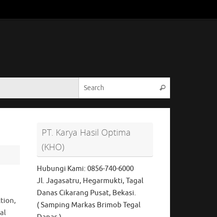
Search for:
Search
PT. Karya Hasil Optima
(KHO)
Hubungi Kami: 0856-740-6000
Jl. Jagasatru, Hegarmukti, Tagal
Danas Cikarang Pusat, Bekasi.
tion,
( Samping Markas Brimob Tegal
al