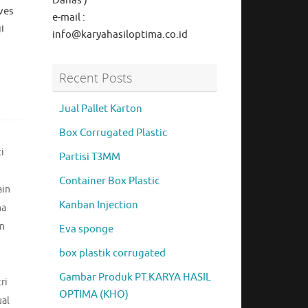
Danas )
ves
e-mail :
i
info@karyahasiloptima.co.id
Recent Posts
Jual Pallet Karton
Box Corrugated Plastic
ti
Partisi T3MM
Container Box Plastic
ain
Kanban Injection
na
un
Eva sponge
box plastik corrugated
Gambar Produk PT.KARYA HASIL
ri
OPTIMA (KHO)
ual