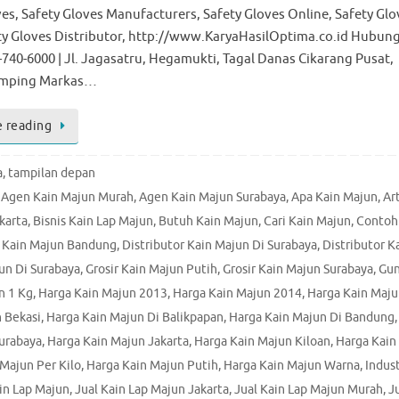
ves, Safety Gloves Manufacturers, Safety Gloves Online, Safety Glo
ety Gloves Distributor, http://www.KaryaHasilOptima.co.id Hubung
-740-6000 | Jl. Jagasatru, Hegamukti, Tagal Danas Cikarang Pusat,
Samping Markas…
 reading
a
,
tampilan depan
,
Agen Kain Majun Murah
,
Agen Kain Majun Surabaya
,
Apa Kain Majun
,
Ar
karta
,
Bisnis Kain Lap Majun
,
Butuh Kain Majun
,
Cari Kain Majun
,
Contoh
r Kain Majun Bandung
,
Distributor Kain Majun Di Surabaya
,
Distributor K
jun Di Surabaya
,
Grosir Kain Majun Putih
,
Grosir Kain Majun Surabaya
,
Gu
n 1 Kg
,
Harga Kain Majun 2013
,
Harga Kain Majun 2014
,
Harga Kain Maj
 Bekasi
,
Harga Kain Majun Di Balikpapan
,
Harga Kain Majun Di Bandung
,
Surabaya
,
Harga Kain Majun Jakarta
,
Harga Kain Majun Kiloan
,
Harga Kain
Majun Per Kilo
,
Harga Kain Majun Putih
,
Harga Kain Majun Warna
,
Indust
in Lap Majun
,
Jual Kain Lap Majun Jakarta
,
Jual Kain Lap Majun Murah
,
J