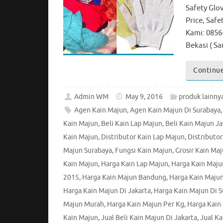
Safety Glo
Price, Saf
Kami: 0856
Bekasi ( 
Continue
Admin WM
May 9, 2016
produk lainny
Agen Kain Majun
,
Agen Kain Majun Di Surabaya
Kain Majun
,
Beli Kain Lap Majun
,
Beli Kain Majun Ja
Kain Majun
,
Distributor Kain Lap Majun
,
Distributo
Majun Surabaya
,
Fungsi Kain Majun
,
Grosir Kain Ma
Kain Majun
,
Harga Kain Lap Majun
,
Harga Kain Maju
2015
,
Harga Kain Majun Bandung
,
Harga Kain Majun
Harga Kain Majun Di Jakarta
,
Harga Kain Majun Di 
Majun Murah
,
Harga Kain Majun Per Kg
,
Harga Kain 
Kain Majun
,
Jual Beli Kain Majun Di Jakarta
,
Jual Ka