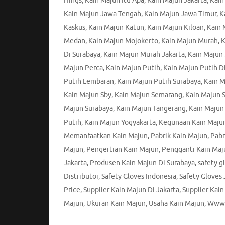
Hings
,
Kain Majun Itu Apa
,
Kain Majun Jakarta
,
Kain
Kain Majun Jawa Tengah
,
Kain Majun Jawa Timur
,
K
Kaskus
,
Kain Majun Katun
,
Kain Majun Kiloan
,
Kain
Medan
,
Kain Majun Mojokerto
,
Kain Majun Murah
,
K
Di Surabaya
,
Kain Majun Murah Jakarta
,
Kain Majun
Majun Perca
,
Kain Majun Putih
,
Kain Majun Putih Di
Putih Lembaran
,
Kain Majun Putih Surabaya
,
Kain M
Kain Majun Sby
,
Kain Majun Semarang
,
Kain Majun S
Majun Surabaya
,
Kain Majun Tangerang
,
Kain Majun
Putih
,
Kain Majun Yogyakarta
,
Kegunaan Kain Maju
Memanfaatkan Kain Majun
,
Pabrik Kain Majun
,
Pabr
Majun
,
Pengertian Kain Majun
,
Pengganti Kain Maj
Jakarta
,
Produsen Kain Majun Di Surabaya
,
safety g
Distributor
,
Safety Gloves Indonesia
,
Safety Gloves 
Price
,
Supplier Kain Majun Di Jakarta
,
Supplier Kain
Majun
,
Ukuran Kain Majun
,
Usaha Kain Majun
,
Www 