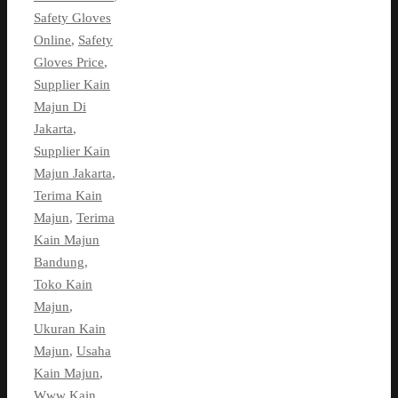
Safety Gloves
Online
,
Safety
Gloves Price
,
Supplier Kain
Majun Di
Jakarta
,
Supplier Kain
Majun Jakarta
,
Terima Kain
Majun
,
Terima
Kain Majun
Bandung
,
Toko Kain
Majun
,
Ukuran Kain
Majun
,
Usaha
Kain Majun
,
Www Kain