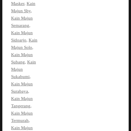
Masker
,
Kain
Majun Sby
,
Kain Majun
Semarang
,
Kain Majun
Sidoarjo
,
Kain
Majun Solo
,
Kain Majun
Subang
,
Kain
Majun
Sukabumi
,
Kain Majun
Surabaya
,
Kain Majun
Tangerang
,
Kain Majun
Termurah
,
Kain Majun