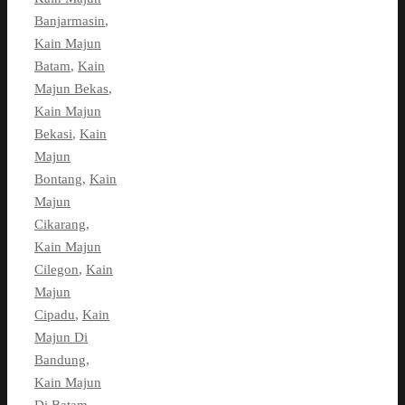
Banjarmasin
,
Kain Majun
Batam
,
Kain
Majun Bekas
,
Kain Majun
Bekasi
,
Kain
Majun
Bontang
,
Kain
Majun
Cikarang
,
Kain Majun
Cilegon
,
Kain
Majun
Cipadu
,
Kain
Majun Di
Bandung
,
Kain Majun