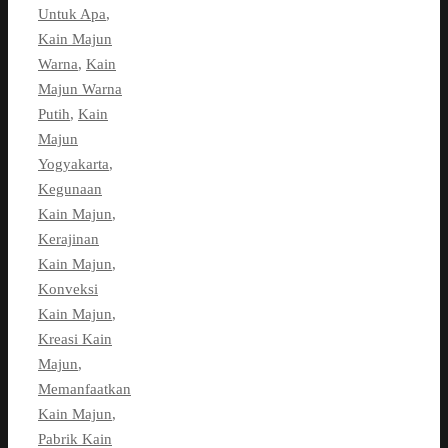
Untuk Apa
,
Kain Majun
Warna
,
Kain
Majun Warna
Putih
,
Kain
Majun
Yogyakarta
,
Kegunaan
Kain Majun
,
Kerajinan
Kain Majun
,
Konveksi
Kain Majun
,
Kreasi Kain
Majun
,
Memanfaatkan
Kain Majun
,
Pabrik Kain