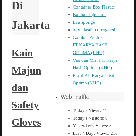
Di
Container Box Plastic
Kanban Injection
Jakarta
Eva sponge
box plastik corrugated
Gambar Produk
PT.KARYA HASIL
Kain
OPTIMA (KHO)
Visi dan Misi PT. Karya
Majun
Hasil Optima (KHO)
Profil PT. Karya Hasil
Optima (KHO)
dan
Web Traffic
Safety
Today's Views:
11
Today's Visitors:
6
Gloves
Yesterday's Views:
8
Last 7 Days Views:
216