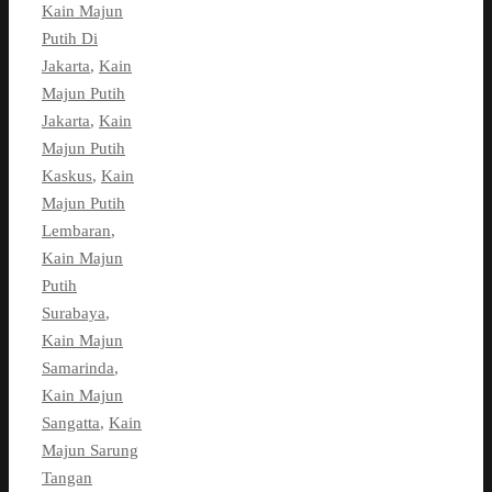
Kain Majun
Putih Di
Jakarta
,
Kain
Majun Putih
Jakarta
,
Kain
Majun Putih
Kaskus
,
Kain
Majun Putih
Lembaran
,
Kain Majun
Putih
Surabaya
,
Kain Majun
Samarinda
,
Kain Majun
Sangatta
,
Kain
Majun Sarung
Tangan