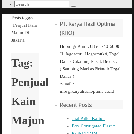
Search
Search
for:
Home
Posts tagged
PT. Karya Hasil Optima
"Penjual Kain
(KHO)
Majun Di
Jakarta"
Hubungi Kami: 0856-740-6000
Jl. Jagasatru, Hegarmukti, Tagal
Tag:
Danas Cikarang Pusat, Bekasi.
( Samping Markas Brimob Tegal
Danas )
Penjual
e-mail :
info@karyahasiloptima.co.id
Kain
Recent Posts
Majun
Jual Pallet Karton
Box Corrugated Plastic
Partisi T3MM