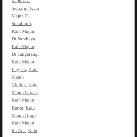
Majun Di
Sidoarjo
,
Kain
Majun Di
Sukabumi
,
Kain Majun
Di Surabaya
,
Kain Majun
Di Tangerang
,
Kain Majun
English
,
Kain
Majun
Glodok
,
Kain
Majun Grosir
,
Kain Majun
Harga
,
Kain
Majun Hings
,
Kain Majun
Itu Apa
,
Kain