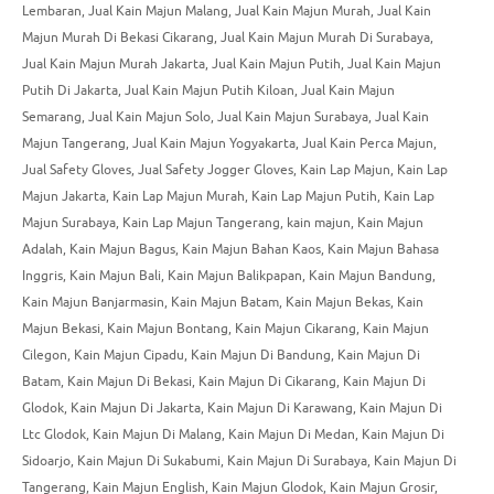
Lembaran
,
Jual Kain Majun Malang
,
Jual Kain Majun Murah
,
Jual Kain
Majun Murah Di Bekasi Cikarang
,
Jual Kain Majun Murah Di Surabaya
,
Jual Kain Majun Murah Jakarta
,
Jual Kain Majun Putih
,
Jual Kain Majun
Putih Di Jakarta
,
Jual Kain Majun Putih Kiloan
,
Jual Kain Majun
Semarang
,
Jual Kain Majun Solo
,
Jual Kain Majun Surabaya
,
Jual Kain
Majun Tangerang
,
Jual Kain Majun Yogyakarta
,
Jual Kain Perca Majun
,
Jual Safety Gloves
,
Jual Safety Jogger Gloves
,
Kain Lap Majun
,
Kain Lap
Majun Jakarta
,
Kain Lap Majun Murah
,
Kain Lap Majun Putih
,
Kain Lap
Majun Surabaya
,
Kain Lap Majun Tangerang
,
kain majun
,
Kain Majun
Adalah
,
Kain Majun Bagus
,
Kain Majun Bahan Kaos
,
Kain Majun Bahasa
Inggris
,
Kain Majun Bali
,
Kain Majun Balikpapan
,
Kain Majun Bandung
,
Kain Majun Banjarmasin
,
Kain Majun Batam
,
Kain Majun Bekas
,
Kain
Majun Bekasi
,
Kain Majun Bontang
,
Kain Majun Cikarang
,
Kain Majun
Cilegon
,
Kain Majun Cipadu
,
Kain Majun Di Bandung
,
Kain Majun Di
Batam
,
Kain Majun Di Bekasi
,
Kain Majun Di Cikarang
,
Kain Majun Di
Glodok
,
Kain Majun Di Jakarta
,
Kain Majun Di Karawang
,
Kain Majun Di
Ltc Glodok
,
Kain Majun Di Malang
,
Kain Majun Di Medan
,
Kain Majun Di
Sidoarjo
,
Kain Majun Di Sukabumi
,
Kain Majun Di Surabaya
,
Kain Majun Di
Tangerang
,
Kain Majun English
,
Kain Majun Glodok
,
Kain Majun Grosir
,