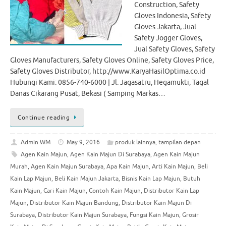
Construction, Safety
Gloves Indonesia, Safety
Gloves Jakarta, Jual
Safety Jogger Gloves,
Jual Safety Gloves, Safety
Gloves Manufacturers, Safety Gloves Online, Safety Gloves Price,
Safety Gloves Distributor, http://www.KaryaHasilOptima.co.id
Hubungi Kami: 0856-740-6000 | Jl. Jagasatru, Hegamukti, Tagal
Danas Cikarang Pusat, Bekasi ( Samping Markas…
Continue reading
Admin WM
May 9, 2016
produk lainnya
,
tampilan depan
Agen Kain Majun
,
Agen Kain Majun Di Surabaya
,
Agen Kain Majun
Murah
,
Agen Kain Majun Surabaya
,
Apa Kain Majun
,
Arti Kain Majun
,
Beli
Kain Lap Majun
,
Beli Kain Majun Jakarta
,
Bisnis Kain Lap Majun
,
Butuh
Kain Majun
,
Cari Kain Majun
,
Contoh Kain Majun
,
Distributor Kain Lap
Majun
,
Distributor Kain Majun Bandung
,
Distributor Kain Majun Di
Surabaya
,
Distributor Kain Majun Surabaya
,
Fungsi Kain Majun
,
Grosir