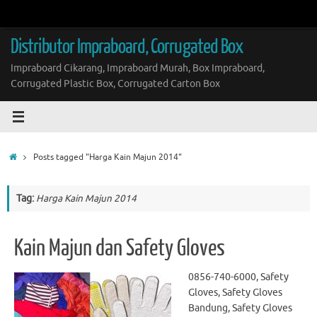
Skip
to
content
Distributor Impraboard, Corrugated Box
Impraboard Cikarang, Impraboard Murah, Box Impraboard,
Corrugated Plastic Box, Corrugated Carton Box
Home
Posts tagged "Harga Kain Majun 2014"
Tag:
Harga Kain Majun 2014
Kain Majun dan Safety Gloves
0856-740-6000, Safety
Gloves, Safety Gloves
Bandung, Safety Gloves