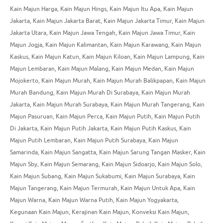
Kain Majun Harga
,
Kain Majun Hings
,
Kain Majun Itu Apa
,
Kain Majun
Jakarta
,
Kain Majun Jakarta Barat
,
Kain Majun Jakarta Timur
,
Kain Majun
Jakarta Utara
,
Kain Majun Jawa Tengah
,
Kain Majun Jawa Timur
,
Kain
Majun Jogja
,
Kain Majun Kalimantan
,
Kain Majun Karawang
,
Kain Majun
Kaskus
,
Kain Majun Katun
,
Kain Majun Kiloan
,
Kain Majun Lampung
,
Kain
Majun Lembaran
,
Kain Majun Malang
,
Kain Majun Medan
,
Kain Majun
Mojokerto
,
Kain Majun Murah
,
Kain Majun Murah Balikpapan
,
Kain Majun
Murah Bandung
,
Kain Majun Murah Di Surabaya
,
Kain Majun Murah
Jakarta
,
Kain Majun Murah Surabaya
,
Kain Majun Murah Tangerang
,
Kain
Majun Pasuruan
,
Kain Majun Perca
,
Kain Majun Putih
,
Kain Majun Putih
Di Jakarta
,
Kain Majun Putih Jakarta
,
Kain Majun Putih Kaskus
,
Kain
Majun Putih Lembaran
,
Kain Majun Putih Surabaya
,
Kain Majun
Samarinda
,
Kain Majun Sangatta
,
Kain Majun Sarung Tangan Masker
,
Kain
Majun Sby
,
Kain Majun Semarang
,
Kain Majun Sidoarjo
,
Kain Majun Solo
,
Kain Majun Subang
,
Kain Majun Sukabumi
,
Kain Majun Surabaya
,
Kain
Majun Tangerang
,
Kain Majun Termurah
,
Kain Majun Untuk Apa
,
Kain
Majun Warna
,
Kain Majun Warna Putih
,
Kain Majun Yogyakarta
,
Kegunaan Kain Majun
,
Kerajinan Kain Majun
,
Konveksi Kain Majun
,