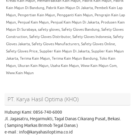
Kreasi Kain Majun
,
Memanfaatkan Kain Majun
,
Pabrik Kain Majun
,
Pabrik
Kain Majun Di Bandung
,
Pabrik Kain Majun Di Jakarta
,
Pembeli Kain Lap
Majun
,
Pengertian Kain Majun
,
Pengganti Kain Majun
,
Pengrajin Kain Lap
Majun
,
Penjual Kain Majun
,
Penjual Kain Majun Di Jakarta
,
Produsen Kain
Majun Di Surabaya
,
safety gloves
,
Safety Gloves Bandung
,
Safety Gloves
Construction
,
Safety Gloves Distributor
,
Safety Gloves Indonesia
,
Safety
Gloves Jakarta
,
Safety Gloves Manufacturers
,
Safety Gloves Online
,
Safety Gloves Price
,
Supplier Kain Majun Di Jakarta
,
Supplier Kain Majun
Jakarta
,
Terima Kain Majun
,
Terima Kain Majun Bandung
,
Toko Kain
Majun
,
Ukuran Kain Majun
,
Usaha Kain Majun
,
Www Kain Majun Com
,
Www.Kain Majun
PT. Karya Hasil Optima (KHO)
Hubungi Kami: 0856-740-6000
Jl. Jagasatru, Hegarmukti, Tagal Danas Cikarang Pusat, Bekasi.
( Samping Markas Brimob Tegal Danas )
e-mail : info@karyahasiloptima.co.id