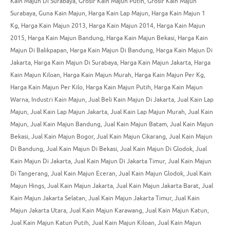
Kain Majun Di Surabaya
,
Grosir Kain Majun Putih
,
Grosir Kain Majun
Surabaya
,
Guna Kain Majun
,
Harga Kain Lap Majun
,
Harga Kain Majun 1
Kg
,
Harga Kain Majun 2013
,
Harga Kain Majun 2014
,
Harga Kain Majun
2015
,
Harga Kain Majun Bandung
,
Harga Kain Majun Bekasi
,
Harga Kain
Majun Di Balikpapan
,
Harga Kain Majun Di Bandung
,
Harga Kain Majun Di
Jakarta
,
Harga Kain Majun Di Surabaya
,
Harga Kain Majun Jakarta
,
Harga
Kain Majun Kiloan
,
Harga Kain Majun Murah
,
Harga Kain Majun Per Kg
,
Harga Kain Majun Per Kilo
,
Harga Kain Majun Putih
,
Harga Kain Majun
Warna
,
Industri Kain Majun
,
Jual Beli Kain Majun Di Jakarta
,
Jual Kain Lap
Majun
,
Jual Kain Lap Majun Jakarta
,
Jual Kain Lap Majun Murah
,
Jual Kain
Majun
,
Jual Kain Majun Bandung
,
Jual Kain Majun Batam
,
Jual Kain Majun
Bekasi
,
Jual Kain Majun Bogor
,
Jual Kain Majun Cikarang
,
Jual Kain Majun
Di Bandung
,
Jual Kain Majun Di Bekasi
,
Jual Kain Majun Di Glodok
,
Jual
Kain Majun Di Jakarta
,
Jual Kain Majun Di Jakarta Timur
,
Jual Kain Majun
Di Tangerang
,
Jual Kain Majun Eceran
,
Jual Kain Majun Glodok
,
Jual Kain
Majun Hings
,
Jual Kain Majun Jakarta
,
Jual Kain Majun Jakarta Barat
,
Jual
Kain Majun Jakarta Selatan
,
Jual Kain Majun Jakarta Timur
,
Jual Kain
Majun Jakarta Utara
,
Jual Kain Majun Karawang
,
Jual Kain Majun Katun
,
Jual Kain Majun Katun Putih
,
Jual Kain Majun Kiloan
,
Jual Kain Majun