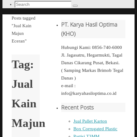
Search
Search
for:
Home
Posts tagged
PT. Karya Hasil Optima
"Jual Kain
(KHO)
Majun
Eceran"
Hubungi Kami: 0856-740-6000
Jl. Jagasatru, Hegarmukti, Tagal
Tag:
Danas Cikarang Pusat, Bekasi.
( Samping Markas Brimob Tegal
Danas )
Jual
e-mail :
info@karyahasiloptima.co.id
Kain
Recent Posts
Majun
Jual Pallet Karton
Box Corrugated Plastic
Partisi T3MM