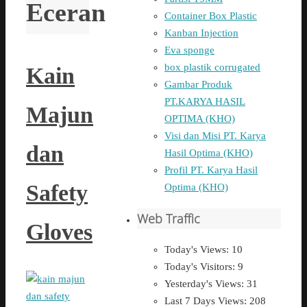
Eceran
Container Box Plastic
Kanban Injection
Eva sponge
box plastik corrugated
Kain
Gambar Produk
PT.KARYA HASIL
Majun
OPTIMA (KHO)
Visi dan Misi PT. Karya
dan
Hasil Optima (KHO)
Profil PT. Karya Hasil
Safety
Optima (KHO)
Web Traffic
Gloves
Today's Views:
10
Today's Visitors:
9
Yesterday's Views:
31
Last 7 Days Views:
208