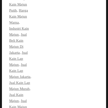
Kain Majun
Putih
,
Harga
Kain Majun
Warna
,
Industri Kain
Majun
,
Jual
Beli Kain
Majun Di
Jakarta
,
Jual
Kain Lap
Majun
,
Jual
Kain Lap
Majun Jakarta
,
Jual Kain Lap
Majun Murah
,
Jual Kain
Majun
,
Jual
Kain Majun