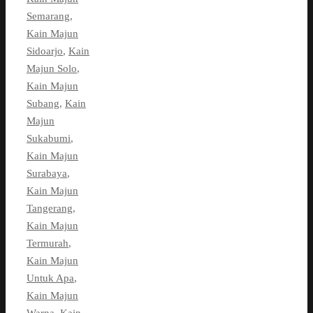
Semarang
,
Kain Majun
Sidoarjo
,
Kain
Majun Solo
,
Kain Majun
Subang
,
Kain
Majun
Sukabumi
,
Kain Majun
Surabaya
,
Kain Majun
Tangerang
,
Kain Majun
Termurah
,
Kain Majun
Untuk Apa
,
Kain Majun