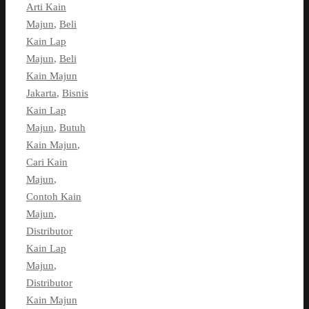
Arti Kain
Majun
,
Beli
Kain Lap
Majun
,
Beli
Kain Majun
Jakarta
,
Bisnis
Kain Lap
Majun
,
Butuh
Kain Majun
,
Cari Kain
Majun
,
Contoh Kain
Majun
,
Distributor
Kain Lap
Majun
,
Distributor
Kain Majun