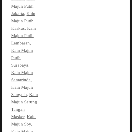
Majun Putih
Jakarta
,
Kain
Majun Putih
Kaskus
,
Kain
Majun Putih
Lembaran
,
Kain Majun
Putih
Surabaya
,
Kain Majun
Samarinda
,
Kain Majun
Sangatta
,
Kain
Majun Sarung
Tangan
Masker
,
Kain
Majun Sby
,
Kain Majun