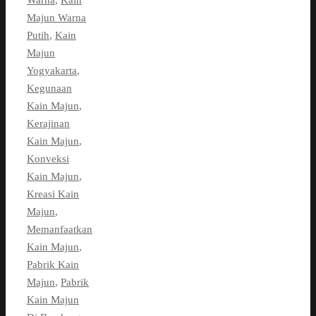
Warna
,
Kain
Majun Warna
Putih
,
Kain
Majun
Yogyakarta
,
Kegunaan
Kain Majun
,
Kerajinan
Kain Majun
,
Konveksi
Kain Majun
,
Kreasi Kain
Majun
,
Memanfaatkan
Kain Majun
,
Pabrik Kain
Majun
,
Pabrik
Kain Majun