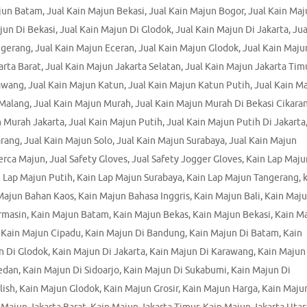
ajun Batam
,
Jual Kain Majun Bekasi
,
Jual Kain Majun Bogor
,
Jual Kain Maj
jun Di Bekasi
,
Jual Kain Majun Di Glodok
,
Jual Kain Majun Di Jakarta
,
Jua
ngerang
,
Jual Kain Majun Eceran
,
Jual Kain Majun Glodok
,
Jual Kain Maju
arta Barat
,
Jual Kain Majun Jakarta Selatan
,
Jual Kain Majun Jakarta Tim
rawang
,
Jual Kain Majun Katun
,
Jual Kain Majun Katun Putih
,
Jual Kain M
 Malang
,
Jual Kain Majun Murah
,
Jual Kain Majun Murah Di Bekasi Cikara
n Murah Jakarta
,
Jual Kain Majun Putih
,
Jual Kain Majun Putih Di Jakarta
arang
,
Jual Kain Majun Solo
,
Jual Kain Majun Surabaya
,
Jual Kain Majun
Perca Majun
,
Jual Safety Gloves
,
Jual Safety Jogger Gloves
,
Kain Lap Maju
 Lap Majun Putih
,
Kain Lap Majun Surabaya
,
Kain Lap Majun Tangerang
,
Majun Bahan Kaos
,
Kain Majun Bahasa Inggris
,
Kain Majun Bali
,
Kain Maj
rmasin
,
Kain Majun Batam
,
Kain Majun Bekas
,
Kain Majun Bekasi
,
Kain M
,
Kain Majun Cipadu
,
Kain Majun Di Bandung
,
Kain Majun Di Batam
,
Kain
n Di Glodok
,
Kain Majun Di Jakarta
,
Kain Majun Di Karawang
,
Kain Majun
edan
,
Kain Majun Di Sidoarjo
,
Kain Majun Di Sukabumi
,
Kain Majun Di
lish
,
Kain Majun Glodok
,
Kain Majun Grosir
,
Kain Majun Harga
,
Kain Maju