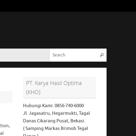
Search for:
Search
PT. Karya Hasil Optima
(KHO)
Hubungi Kami: 0856-740-6000
Jl. Jagasatru, Hegarmukti, Tagal
Danas Cikarang Pusat, Bekasi.
tion,
( Samping Markas Brimob Tegal
al