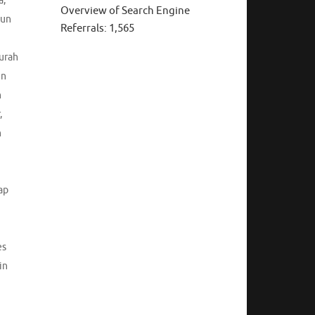
a
,
Overview of Search Engine
jun
Referrals:
1,565
urah
in
n
,
n
ap
i
es
in