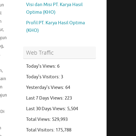
Visi dan Misi PT. Karya Hasil
un
Optima (KHO)
l
n
Profil PT. Karya Hasil Optima
ur
,
(KHO)
ajun
ng
,
Web Traffic
,
Today's Views:
6
n
,
Today's Visitors:
3
kain
un
Yesterday's Views:
64
ajun
Last 7 Days Views:
223
Last 30 Days Views:
5,504
 Di
Total Views:
529,993
n
Total Visitors:
175,788