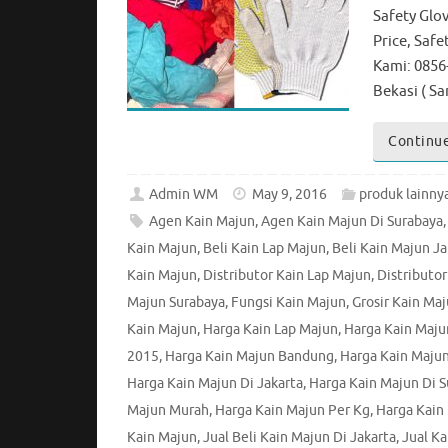
Safety Glo
Price, Saf
Kami: 0856
Bekasi ( 
Continue
Admin WM
May 9, 2016
produk lainny
Agen Kain Majun
,
Agen Kain Majun Di Surabaya
Kain Majun
,
Beli Kain Lap Majun
,
Beli Kain Majun Ja
Kain Majun
,
Distributor Kain Lap Majun
,
Distributo
Majun Surabaya
,
Fungsi Kain Majun
,
Grosir Kain Ma
Kain Majun
,
Harga Kain Lap Majun
,
Harga Kain Maju
2015
,
Harga Kain Majun Bandung
,
Harga Kain Majun
Harga Kain Majun Di Jakarta
,
Harga Kain Majun Di 
Majun Murah
,
Harga Kain Majun Per Kg
,
Harga Kain 
Kain Majun
,
Jual Beli Kain Majun Di Jakarta
,
Jual Ka