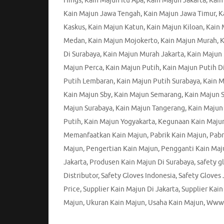
Hings
,
Kain Majun Itu Apa
,
Kain Majun Jakarta
,
Kain
Kain Majun Jawa Tengah
,
Kain Majun Jawa Timur
,
K
Kaskus
,
Kain Majun Katun
,
Kain Majun Kiloan
,
Kain
Medan
,
Kain Majun Mojokerto
,
Kain Majun Murah
,
K
Di Surabaya
,
Kain Majun Murah Jakarta
,
Kain Majun
Majun Perca
,
Kain Majun Putih
,
Kain Majun Putih Di
Putih Lembaran
,
Kain Majun Putih Surabaya
,
Kain M
Kain Majun Sby
,
Kain Majun Semarang
,
Kain Majun S
Majun Surabaya
,
Kain Majun Tangerang
,
Kain Majun
Putih
,
Kain Majun Yogyakarta
,
Kegunaan Kain Maju
Memanfaatkan Kain Majun
,
Pabrik Kain Majun
,
Pabr
Majun
,
Pengertian Kain Majun
,
Pengganti Kain Maj
Jakarta
,
Produsen Kain Majun Di Surabaya
,
safety g
Distributor
,
Safety Gloves Indonesia
,
Safety Gloves 
Price
,
Supplier Kain Majun Di Jakarta
,
Supplier Kain
Majun
,
Ukuran Kain Majun
,
Usaha Kain Majun
,
Www 