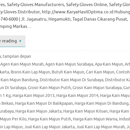
ves, Safety Gloves Manufacturers, Safety Gloves Online, Safety Glo
ety Gloves Distributor, http://www.KaryaHasilOptima.co.id Hubung
-740-6000 | Jl. Jagasatru, Hegamukti, Tagal Danas Cikarang Pusat,
Samping Markas…
 reading
a
,
tampilan depan
,
Agen Kain Majun Murah
,
Agen Kain Majun Surabaya
,
Apa Kain Majun
,
Ar
karta
,
Bisnis Kain Lap Majun
,
Butuh Kain Majun
,
Cari Kain Majun
,
Contoh
r Kain Majun Bandung
,
Distributor Kain Majun Di Surabaya
,
Distributor K
jun Di Surabaya
,
Grosir Kain Majun Putih
,
Grosir Kain Majun Surabaya
,
Gu
n 1 Kg
,
Harga Kain Majun 2013
,
Harga Kain Majun 2014
,
Harga Kain Maj
 Bekasi
,
Harga Kain Majun Di Balikpapan
,
Harga Kain Majun Di Bandung
,
Surabaya
,
Harga Kain Majun Jakarta
,
Harga Kain Majun Kiloan
,
Harga Kain
Majun Per Kilo
,
Harga Kain Majun Putih
,
Harga Kain Majun Warna
,
Indust
in Lap Majun
,
Jual Kain Lap Majun Jakarta
,
Jual Kain Lap Majun Murah
,
J