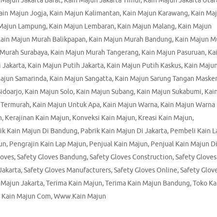
 Majun Jakarta Barat
,
Kain Majun Jakarta Timur
,
Kain Majun Jakarta Utar
ain Majun Jogja
,
Kain Majun Kalimantan
,
Kain Majun Karawang
,
Kain Ma
 Majun Lampung
,
Kain Majun Lembaran
,
Kain Majun Malang
,
Kain Majun
ain Majun Murah Balikpapan
,
Kain Majun Murah Bandung
,
Kain Majun M
 Murah Surabaya
,
Kain Majun Murah Tangerang
,
Kain Majun Pasuruan
,
Ka
 Jakarta
,
Kain Majun Putih Jakarta
,
Kain Majun Putih Kaskus
,
Kain Maju
ajun Samarinda
,
Kain Majun Sangatta
,
Kain Majun Sarung Tangan Masker
idoarjo
,
Kain Majun Solo
,
Kain Majun Subang
,
Kain Majun Sukabumi
,
Kai
 Termurah
,
Kain Majun Untuk Apa
,
Kain Majun Warna
,
Kain Majun Warna
n
,
Kerajinan Kain Majun
,
Konveksi Kain Majun
,
Kreasi Kain Majun
,
ik Kain Majun Di Bandung
,
Pabrik Kain Majun Di Jakarta
,
Pembeli Kain L
un
,
Pengrajin Kain Lap Majun
,
Penjual Kain Majun
,
Penjual Kain Majun D
loves
,
Safety Gloves Bandung
,
Safety Gloves Construction
,
Safety Gloves
Jakarta
,
Safety Gloves Manufacturers
,
Safety Gloves Online
,
Safety Glov
 Majun Jakarta
,
Terima Kain Majun
,
Terima Kain Majun Bandung
,
Toko Ka
Kain Majun Com
,
Www.Kain Majun