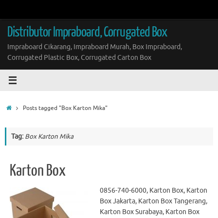
Skip
to
content
Distributor Impraboard, Corrugated Box
Impraboard Cikarang, Impraboard Murah, Box Impraboard,
Corrugated Plastic Box, Corrugated Carton Box
Home
Posts tagged "Box Karton Mika"
Tag:
Box Karton Mika
Karton Box
0856-740-6000, Karton Box, Karton
Box Jakarta, Karton Box Tangerang,
Karton Box Surabaya, Karton Box