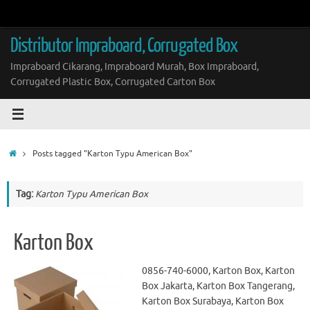
Skip
to
content
Distributor Impraboard, Corrugated Box
Impraboard Cikarang, Impraboard Murah, Box Impraboard,
Corrugated Plastic Box, Corrugated Carton Box
Home
Posts tagged "Karton Typu American Box"
Tag:
Karton Typu American Box
Karton Box
0856-740-6000, Karton Box, Karton
Box Jakarta, Karton Box Tangerang,
Karton Box Surabaya, Karton Box