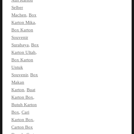
Aus Karton
Selber
Machen
,
Box
Karton Mika
,
Box Karton
Souvenir
Surabaya
,
Box
Karton Ultah
,
Box Karton
Untuk
Souvenir
,
Box
Makan
Karton
,
Buat
Karton Box
,
Butuh Karton
Box
,
Cari
Karton Box
,
Carton Box