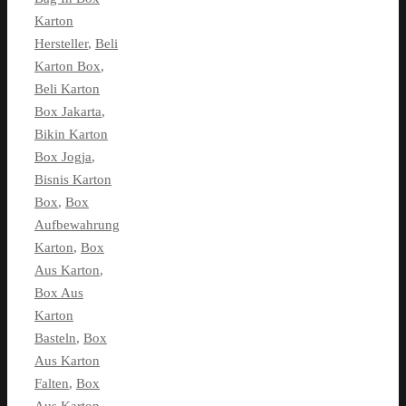
Karton
Hersteller
,
Beli
Karton Box
,
Beli Karton
Box Jakarta
,
Bikin Karton
Box Jogja
,
Bisnis Karton
Box
,
Box
Aufbewahrung
Karton
,
Box
Aus Karton
,
Box Aus
Karton
Basteln
,
Box
Aus Karton
Falten
,
Box