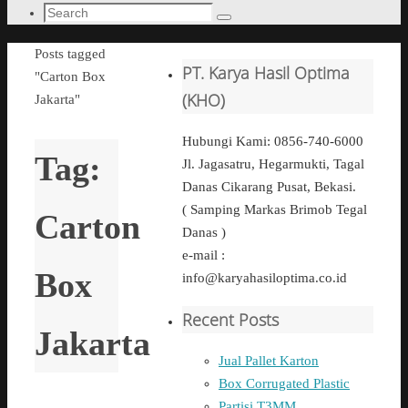
Search
Search
for:
Home
Posts tagged
PT. Karya Hasil Optima
"Carton Box
(KHO)
Jakarta"
Hubungi Kami: 0856-740-6000
Tag:
Jl. Jagasatru, Hegarmukti, Tagal
Danas Cikarang Pusat, Bekasi.
( Samping Markas Brimob Tegal
Carton
Danas )
e-mail :
Box
info@karyahasiloptima.co.id
Recent Posts
Jakarta
Jual Pallet Karton
Box Corrugated Plastic
Partisi T3MM