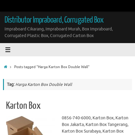
Skip
to
content
Distributor Impraboard, Corrugated Box
Impraboard Cikarang, Impraboard Murah, Box Impraboard,
Corrugated Plastic Box, Corrugated Carton Box
Home
Posts tagged "Harga Karton Box Double Wall"
Tag:
Harga Karton Box Double Wall
Karton Box
0856-740-6000, Karton Box, Karton
Box Jakarta, Karton Box Tangerang,
Karton Box Surabaya, Karton Box