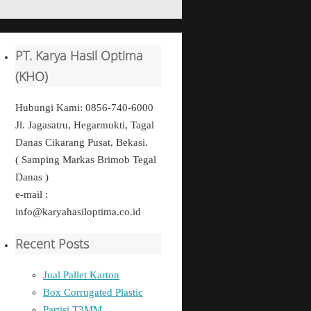
PT. Karya Hasil Optima
(KHO)
Hubungi Kami: 0856-740-6000
Jl. Jagasatru, Hegarmukti, Tagal
Danas Cikarang Pusat, Bekasi.
( Samping Markas Brimob Tegal
Danas )
e-mail :
info@karyahasiloptima.co.id
Recent Posts
Jual Pallet Karton
Box Corrugated Plastic
Partisi T3MM