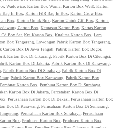
Box Wadowice
,
Karton Box Warna
,
Karton Box Weiß
,
Karton
o Bag In Box
,
Karton FüR Bag In Box
,
Karton Grow Box
,
can Box
,
Karton Untuk Box
,
Karton Untuk Gift Box
,
Karton-
edawung Carton Box
,
Kemasan Karton Box
,
Kertas Karton
n Cd Box Set
,
Kra Karton Box
,
Kualitas Karton Box
,
Lem
ton Box Tangerang
,
Lowongan Pabrik Karton Box Tangerang
,
ik Carton Box Di Jawa Tengah
,
Pabrik Karton Box Bogor
,
brik Karton Box Di Cikarang
,
Pabrik Karton Box Di Cileungsi
,
abrik Karton Box Di Jakarta
,
Pabrik Karton Box Di Karawang
,
o
,
Pabrik Karton Box Di Surabaya
,
Pabrik Karton Box Di
Timur
,
Pabrik Karton Box Karawang
,
Pabrik Karton Box
Pembuat Karton Box
,
Pembuat Karton Box Di Surabaya
,
akan Karton Box Di Jakarta
,
Percetakan Karton Box Di
Box
,
Perusahaan Karton Box Di Bekasi
,
Perusahaan Karton Box
rton Box Di Karawang
,
Perusahaan Karton Box Di Semarang
,
 Tangerang
,
Perusahaan Karton Box Surabaya
,
Perusahaan
Karton Box
,
Produsen Karton Box
,
Produsen Karton Box
umus Karton Box
,
Supplier Karton Box Cikarang
,
Supplier