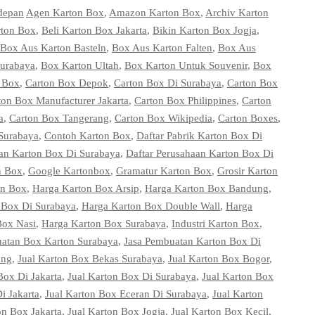
depan
Agen Karton Box
,
Amazon Karton Box
,
Archiv Karton
rton Box
,
Beli Karton Box Jakarta
,
Bikin Karton Box Jogja
,
Box Aus Karton Basteln
,
Box Aus Karton Falten
,
Box Aus
Surabaya
,
Box Karton Ultah
,
Box Karton Untuk Souvenir
,
Box
n Box
,
Carton Box Depok
,
Carton Box Di Surabaya
,
Carton Box
ton Box Manufacturer Jakarta
,
Carton Box Philippines
,
Carton
a
,
Carton Box Tangerang
,
Carton Box Wikipedia
,
Carton Boxes
,
Surabaya
,
Contoh Karton Box
,
Daftar Pabrik Karton Box Di
aan Karton Box Di Surabaya
,
Daftar Perusahaan Karton Box Di
n Box
,
Google Kartonbox
,
Gramatur Karton Box
,
Grosir Karton
on Box
,
Harga Karton Box Arsip
,
Harga Karton Box Bandung
,
 Box Di Surabaya
,
Harga Karton Box Double Wall
,
Harga
Box Nasi
,
Harga Karton Box Surabaya
,
Industri Karton Box
,
atan Box Karton Surabaya
,
Jasa Pembuatan Karton Box Di
ung
,
Jual Karton Box Bekas Surabaya
,
Jual Karton Box Bogor
,
Box Di Jakarta
,
Jual Karton Box Di Surabaya
,
Jual Karton Box
i Jakarta
,
Jual Karton Box Eceran Di Surabaya
,
Jual Karton
on Box Jakarta
,
Jual Karton Box Jogja
,
Jual Karton Box Kecil
,