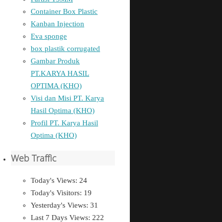
Container Box Plastic
Kanban Injection
Eva sponge
box plastik corrugated
Gambar Produk
PT.KARYA HASIL
OPTIMA (KHO)
Visi dan Misi PT. Karya
Hasil Optima (KHO)
Profil PT. Karya Hasil
Optima (KHO)
Web Traffic
Today's Views:
24
Today's Visitors:
19
Yesterday's Views:
31
Last 7 Days Views:
222