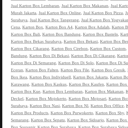
Jual Karton Box Lembaran
,
Jual Karton Box Makanan
,
Jual Kar
Murah Jakarta
,
Jual Karton Box Online
,
Jual Karton Box Pizza
,
J
Surabaya
,
Jual Karton Box Tangerang
,
Jual Karton Box Yogyakar
Cena
,
Karton Box
,
Karton Box A4
,
Karton Box Adalah
,
Karton 
Karton Box Bali
,
Karton Box Bandung
,
Karton Box Basteln
,
Kar
Karton Box Bekas Surabaya
,
Karton Box Bekasi
,
Karton Box Ber
Karton Box Cikarang
,
Karton Box Cirebon
,
Karton Box Custom
,
Bandung
,
Karton Box Di Bekasi
,
Karton Box Di Cikarang
,
Karto
Karton Box Di Semarang
,
Karton Box Di Solo
,
Karton Box Di Su
Eceran
,
Karton Box Falten
,
Karton Box File
,
Karton Box Gresik
,
Box Ikea
,
Karton Box Individuell
,
Karton Box Jakarta
,
Karton Bo
Karawang
,
Karton Box Kaskus
,
Karton Box Kaufen
,
Karton Box 
Karton Box Kue
,
Karton Box Lembaran
,
Karton Box Makanan
,
K
Deckel
,
Karton Box Mojokerto
,
Karton Box Mojosari
,
Karton Bo
Surabaya
,
Karton Box Nasi
,
Karton Box Nl
,
Karton Box Office
,
Karton Box Products
,
Karton Box Purwokerto
,
Karton Box Sby
,
Semarang
,
Karton Box Sepatu
,
Karton Box Sidoarjo
,
Karton Box 
Box Souvenir
,
Karton Box Surabaya
,
Karton Box Surabaya Sidoa