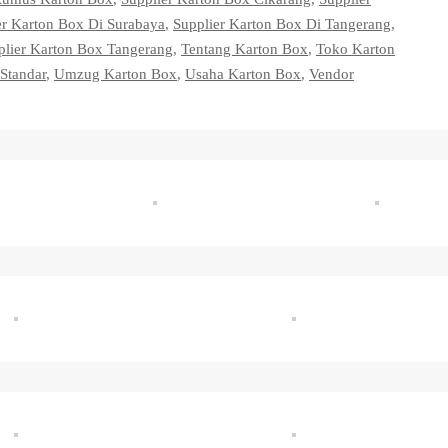
er Karton Box Di Surabaya
,
Supplier Karton Box Di Tangerang
,
plier Karton Box Tangerang
,
Tentang Karton Box
,
Toko Karton
Standar
,
Umzug Karton Box
,
Usaha Karton Box
,
Vendor