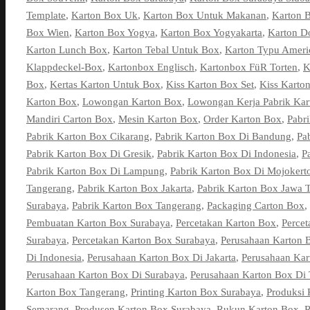
Template
,
Karton Box Uk
,
Karton Box Untuk Makanan
,
Karton 
Box Wien
,
Karton Box Yogya
,
Karton Box Yogyakarta
,
Karton D
Karton Lunch Box
,
Karton Tebal Untuk Box
,
Karton Typu Ameri
Klappdeckel-Box
,
Kartonbox Englisch
,
Kartonbox FüR Torten
,
K
Box
,
Kertas Karton Untuk Box
,
Kiss Karton Box Set
,
Kiss Karto
Karton Box
,
Lowongan Karton Box
,
Lowongan Kerja Pabrik Kar
Mandiri Carton Box
,
Mesin Karton Box
,
Order Karton Box
,
Pabr
Pabrik Karton Box Cikarang
,
Pabrik Karton Box Di Bandung
,
Pa
Pabrik Karton Box Di Gresik
,
Pabrik Karton Box Di Indonesia
,
P
Pabrik Karton Box Di Lampung
,
Pabrik Karton Box Di Mojokert
Tangerang
,
Pabrik Karton Box Jakarta
,
Pabrik Karton Box Jawa 
Surabaya
,
Pabrik Karton Box Tangerang
,
Packaging Carton Box
,
Pembuatan Karton Box Surabaya
,
Percetakan Karton Box
,
Percet
Surabaya
,
Percetakan Karton Box Surabaya
,
Perusahaan Karton 
Di Indonesia
,
Perusahaan Karton Box Di Jakarta
,
Perusahaan Ka
Perusahaan Karton Box Di Surabaya
,
Perusahaan Karton Box Di
Karton Box Tangerang
,
Printing Karton Box Surabaya
,
Produksi 
Semarang
,
Produsen Karton Box Surabaya
,
Rukun Karton Box
,
R