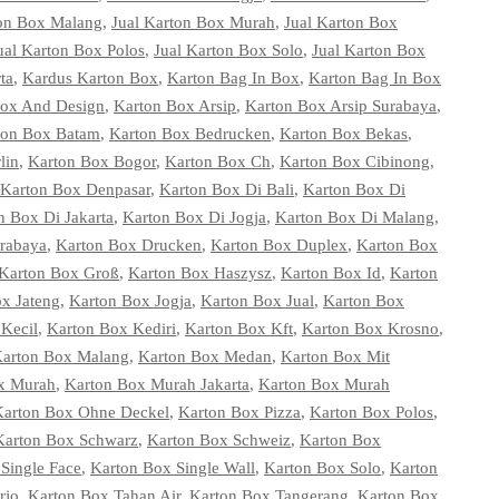
ton Box Malang
,
Jual Karton Box Murah
,
Jual Karton Box
ual Karton Box Polos
,
Jual Karton Box Solo
,
Jual Karton Box
ta
,
Kardus Karton Box
,
Karton Bag In Box
,
Karton Bag In Box
Box And Design
,
Karton Box Arsip
,
Karton Box Arsip Surabaya
,
ton Box Batam
,
Karton Box Bedrucken
,
Karton Box Bekas
,
lin
,
Karton Box Bogor
,
Karton Box Ch
,
Karton Box Cibinong
,
Karton Box Denpasar
,
Karton Box Di Bali
,
Karton Box Di
n Box Di Jakarta
,
Karton Box Di Jogja
,
Karton Box Di Malang
,
rabaya
,
Karton Box Drucken
,
Karton Box Duplex
,
Karton Box
Karton Box Groß
,
Karton Box Haszysz
,
Karton Box Id
,
Karton
x Jateng
,
Karton Box Jogja
,
Karton Box Jual
,
Karton Box
Kecil
,
Karton Box Kediri
,
Karton Box Kft
,
Karton Box Krosno
,
arton Box Malang
,
Karton Box Medan
,
Karton Box Mit
x Murah
,
Karton Box Murah Jakarta
,
Karton Box Murah
Karton Box Ohne Deckel
,
Karton Box Pizza
,
Karton Box Polos
,
Karton Box Schwarz
,
Karton Box Schweiz
,
Karton Box
Single Face
,
Karton Box Single Wall
,
Karton Box Solo
,
Karton
rjo
,
Karton Box Tahan Air
,
Karton Box Tangerang
,
Karton Box