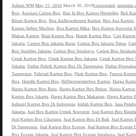
Admin WM
May 15, 2016
March 30, 2019
Corrugated
,
tampilan 
Box
,
Asosiasi Carton Box
,
Bag In Box Karton Hersteller
,
Beli Ka
Bisnis Karton Box
,
Box Aufbewahrung Karton
,
Box Aus Karton
,
Karton Selber Machen
,
Box Karton Mika
,
Box Karton Souvenir 
Makan Karton
,
Buat Karton Box
,
Butuh Karton Box
,
Cari Karto
Jakarta
,
Carton Box Jakarta Barat
,
Carton Box Jakarta Timur
,
Car
Box Supplier Jakarta
,
Carton Box Surabaya
,
Carton Box Surakart
Cetak Karton Box
,
Cetak Karton Box Jakarta
,
Cetak Karton Box 
Jakarta
,
Daftar Pabrik Karton Box Di Tangerang
,
Daftar Perusah
Tangerang
,
Fahrrad Karton Box
,
Flute Karton Box
,
Fungsi Karto
Box
,
Handle Karton Box
,
HäNgeregisterbox Karton
,
Harga Kart
Harga Karton Box Baru
,
Harga Karton Box Bekas
,
Harga Karton
Karton Box Jakarta
,
Harga Karton Box Makanan
,
Harga Karton 
Industri Karton Box Di Indonesia
,
Istilah Karton Box
,
Jasa Pembu
Jakarta
,
Jual Box Karton Untuk Souvenir
,
Jual Karton Box Band
Jual Karton Box Cikarang
,
Jual Karton Box Di Bali
,
Jual Karton 
Di Tangerang
,
Jual Karton Box Eceran
,
Jual Karton Box Eceran D
Box Eceran Jakarta
,
Jual Karton Box Eceran Surabaya
,
Jual Kart