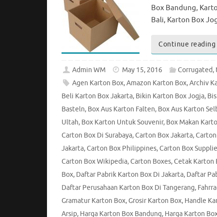
Box Bandung, Karto
Bali, Karton Box Jo
Continue reading
Admin WM
May 15, 2016
Corrugated
,
Agen Karton Box
,
Amazon Karton Box
,
Archiv K
Beli Karton Box Jakarta
,
Bikin Karton Box Jogja
,
Bis
Basteln
,
Box Aus Karton Falten
,
Box Aus Karton Se
Ultah
,
Box Karton Untuk Souvenir
,
Box Makan Kart
Carton Box Di Surabaya
,
Carton Box Jakarta
,
Carton
Jakarta
,
Carton Box Philippines
,
Carton Box Supplie
Carton Box Wikipedia
,
Carton Boxes
,
Cetak Karton
Box
,
Daftar Pabrik Karton Box Di Jakarta
,
Daftar Pa
Daftar Perusahaan Karton Box Di Tangerang
,
Fahrra
Gramatur Karton Box
,
Grosir Karton Box
,
Handle Ka
Arsip
,
Harga Karton Box Bandung
,
Harga Karton Bo