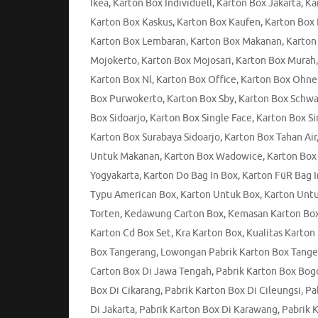
Ikea
,
Karton Box Individuell
,
Karton Box Jakarta
,
Ka
Karton Box Kaskus
,
Karton Box Kaufen
,
Karton Box 
Karton Box Lembaran
,
Karton Box Makanan
,
Karton
Mojokerto
,
Karton Box Mojosari
,
Karton Box Murah
Karton Box Nl
,
Karton Box Office
,
Karton Box Ohne
Box Purwokerto
,
Karton Box Sby
,
Karton Box Schwa
Box Sidoarjo
,
Karton Box Single Face
,
Karton Box Si
Karton Box Surabaya Sidoarjo
,
Karton Box Tahan Air
Untuk Makanan
,
Karton Box Wadowice
,
Karton Box
Yogyakarta
,
Karton Do Bag In Box
,
Karton FüR Bag I
Typu American Box
,
Karton Untuk Box
,
Karton Untu
Torten
,
Kedawung Carton Box
,
Kemasan Karton Bo
Karton Cd Box Set
,
Kra Karton Box
,
Kualitas Karton
Box Tangerang
,
Lowongan Pabrik Karton Box Tang
Carton Box Di Jawa Tengah
,
Pabrik Karton Box Bog
Box Di Cikarang
,
Pabrik Karton Box Di Cileungsi
,
Pa
Di Jakarta
,
Pabrik Karton Box Di Karawang
,
Pabrik 