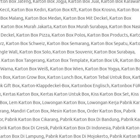
rton Box Jateng
,
Karton Box Jogja
,
Karton Box Jual
,
Karton Box Karawa
Kecil
,
Karton Box Kediri
,
Karton Box Kft
,
Karton Box Krosno
,
Karton Box
 Box Malang
,
Karton Box Medan
,
Karton Box Mit Deckel
,
Karton Box
,
Karton Box Murah Jakarta
,
Karton Box Murah Surabaya
,
Karton Box Nas
 Deckel
,
Karton Box Pizza
,
Karton Box Polos
,
Karton Box Products
,
Kart
rz
,
Karton Box Schweiz
,
Karton Box Semarang
,
Karton Box Sepatu
,
Kart
ngle Wall
,
Karton Box Solo
,
Karton Box Souvenir
,
Karton Box Surabaya
,
,
Karton Box Tangerang
,
Karton Box Template
,
Karton Box Uk
,
Karton Bo
 Warna
,
Karton Box Weiß
,
Karton Box Wien
,
Karton Box Yogya
,
Karton B
n Box
,
Karton Grow Box
,
Karton Lunch Box
,
Karton Tebal Untuk Box
,
Kar
k Gift Box
,
Karton-Klappdeckel-Box
,
Kartonbox Englisch
,
Kartonbox Fü
x
,
Kertas Karton Box
,
Kertas Karton Untuk Box
,
Kiss Karton Box Set
,
Kiss
 Box
,
Lem Karton Box
,
Lowongan Karton Box
,
Lowongan Kerja Pabrik Ka
erang
,
Mandiri Carton Box
,
Mesin Karton Box
,
Order Karton Box
,
Pabrik
or
,
Pabrik Karton Box Cikarang
,
Pabrik Karton Box Di Bandung
,
Pabrik Ka
brik Karton Box Di Gresik
,
Pabrik Karton Box Di Indonesia
,
Pabrik Karton
Karton Box Di Lampung
,
Pabrik Karton Box Di Mojokerto
,
Pabrik Karton 