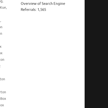
ng
,
Overview of Search Engine
 Kue
,
Referrals:
1,565
i
,
on
on
x
ox
ton
R
rton
rton
 Box
Box