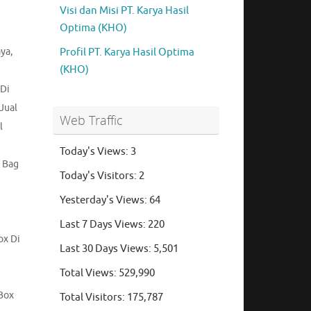
Visi dan Misi PT. Karya Hasil
Optima (KHO)
aya
,
Profil PT. Karya Hasil Optima
(KHO)
 Di
Jual
Web Traffic
l
Today's Views:
3
 Bag
Today's Visitors:
2
Yesterday's Views:
64
Last 7 Days Views:
220
ox Di
Last 30 Days Views:
5,501
Total Views:
529,990
Box
Total Visitors:
175,787