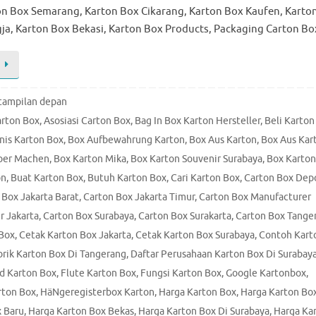
n Box Semarang, Karton Box Cikarang, Karton Box Kaufen, Karto
gja, Karton Box Bekasi, Karton Box Products, Packaging Carton B
tampilan depan
arton Box
,
Asosiasi Carton Box
,
Bag In Box Karton Hersteller
,
Beli Karton
nis Karton Box
,
Box Aufbewahrung Karton
,
Box Aus Karton
,
Box Aus Kar
lber Machen
,
Box Karton Mika
,
Box Karton Souvenir Surabaya
,
Box Karton
on
,
Buat Karton Box
,
Butuh Karton Box
,
Cari Karton Box
,
Carton Box Dep
 Box Jakarta Barat
,
Carton Box Jakarta Timur
,
Carton Box Manufacturer
r Jakarta
,
Carton Box Surabaya
,
Carton Box Surakarta
,
Carton Box Tange
 Box
,
Cetak Karton Box Jakarta
,
Cetak Karton Box Surabaya
,
Contoh Kart
brik Karton Box Di Tangerang
,
Daftar Perusahaan Karton Box Di Surabay
d Karton Box
,
Flute Karton Box
,
Fungsi Karton Box
,
Google Kartonbox
,
rton Box
,
HäNgeregisterbox Karton
,
Harga Karton Box
,
Harga Karton Bo
x Baru
,
Harga Karton Box Bekas
,
Harga Karton Box Di Surabaya
,
Harga Ka