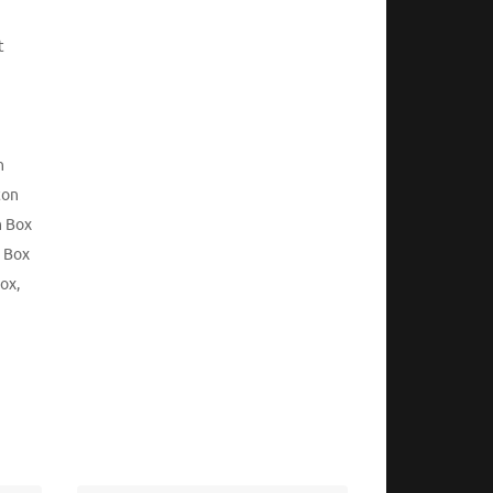
t
n
ton
n Box
n Box
Box
,