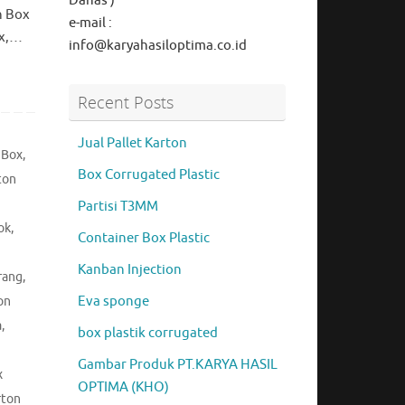
Danas )
n Box
e-mail :
ox,…
info@karyahasiloptima.co.id
Recent Posts
Jual Pallet Karton
 Box
,
Box Corrugated Plastic
ton
Partisi T3MM
ok
,
Container Box Plastic
Kanban Injection
rang
,
Eva sponge
on
a
,
box plastik corrugated
Gambar Produk PT.KARYA HASIL
x
OPTIMA (KHO)
rton