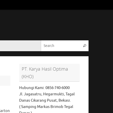
Search for:
Search
PT. Karya Hasil Optima
(KHO)
Hubungi Kami: 0856-740-6000
Jl. Jagasatru, Hegarmukti, Tagal
Danas Cikarang Pusat, Bekasi.
( Samping Markas Brimob Tegal
Karton