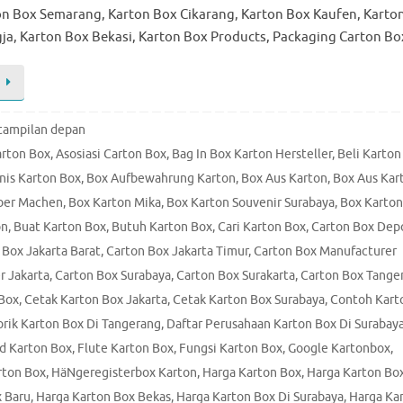
n Box Semarang, Karton Box Cikarang, Karton Box Kaufen, Karto
gja, Karton Box Bekasi, Karton Box Products, Packaging Carton B
tampilan depan
arton Box
,
Asosiasi Carton Box
,
Bag In Box Karton Hersteller
,
Beli Karton
nis Karton Box
,
Box Aufbewahrung Karton
,
Box Aus Karton
,
Box Aus Kar
lber Machen
,
Box Karton Mika
,
Box Karton Souvenir Surabaya
,
Box Karton
on
,
Buat Karton Box
,
Butuh Karton Box
,
Cari Karton Box
,
Carton Box Dep
 Box Jakarta Barat
,
Carton Box Jakarta Timur
,
Carton Box Manufacturer
r Jakarta
,
Carton Box Surabaya
,
Carton Box Surakarta
,
Carton Box Tange
 Box
,
Cetak Karton Box Jakarta
,
Cetak Karton Box Surabaya
,
Contoh Kart
brik Karton Box Di Tangerang
,
Daftar Perusahaan Karton Box Di Surabay
d Karton Box
,
Flute Karton Box
,
Fungsi Karton Box
,
Google Kartonbox
,
rton Box
,
HäNgeregisterbox Karton
,
Harga Karton Box
,
Harga Karton Bo
x Baru
,
Harga Karton Box Bekas
,
Harga Karton Box Di Surabaya
,
Harga Ka