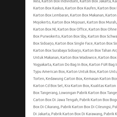
Ikea
,
Karton Box Individuell
,
Karton Box Jakarta
,
Ka
Karton Box Kaskus
,
Karton Box Kaufen
,
Karton Box 
Karton Box Lembaran
,
Karton Box Makanan
,
Karton
Mojokerto
,
Karton Box Mojosari
,
Karton Box Murah
Karton Box Nl
,
Karton Box Office
,
Karton Box Ohne
Box Purwokerto
,
Karton Box Sby
,
Karton Box Schwa
Box Sidoarjo
,
Karton Box Single Face
,
Karton Box Si
Karton Box Surabaya Sidoarjo
,
Karton Box Tahan Air
Untuk Makanan
,
Karton Box Wadowice
,
Karton Box
Yogyakarta
,
Karton Do Bag In Box
,
Karton FüR Bag I
Typu American Box
,
Karton Untuk Box
,
Karton Untu
Torten
,
Kedawung Carton Box
,
Kemasan Karton Bo
Karton Cd Box Set
,
Kra Karton Box
,
Kualitas Karton
Box Tangerang
,
Lowongan Pabrik Karton Box Tang
Carton Box Di Jawa Tengah
,
Pabrik Karton Box Bog
Box Di Cikarang
,
Pabrik Karton Box Di Cileungsi
,
Pa
Di Jakarta
,
Pabrik Karton Box Di Karawang
,
Pabrik 