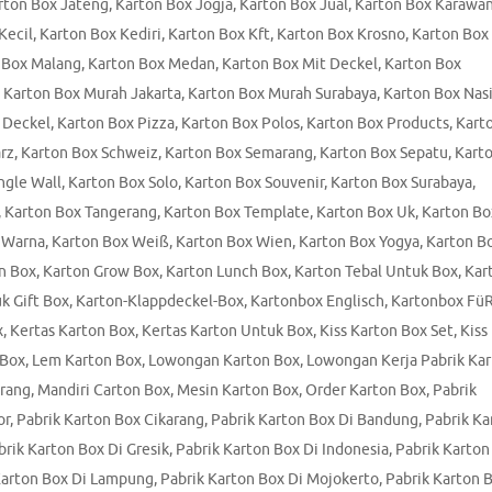
rton Box Jateng
,
Karton Box Jogja
,
Karton Box Jual
,
Karton Box Karawa
Kecil
,
Karton Box Kediri
,
Karton Box Kft
,
Karton Box Krosno
,
Karton Box
 Box Malang
,
Karton Box Medan
,
Karton Box Mit Deckel
,
Karton Box
,
Karton Box Murah Jakarta
,
Karton Box Murah Surabaya
,
Karton Box Nas
 Deckel
,
Karton Box Pizza
,
Karton Box Polos
,
Karton Box Products
,
Kart
rz
,
Karton Box Schweiz
,
Karton Box Semarang
,
Karton Box Sepatu
,
Kart
ngle Wall
,
Karton Box Solo
,
Karton Box Souvenir
,
Karton Box Surabaya
,
,
Karton Box Tangerang
,
Karton Box Template
,
Karton Box Uk
,
Karton Bo
 Warna
,
Karton Box Weiß
,
Karton Box Wien
,
Karton Box Yogya
,
Karton B
n Box
,
Karton Grow Box
,
Karton Lunch Box
,
Karton Tebal Untuk Box
,
Kar
k Gift Box
,
Karton-Klappdeckel-Box
,
Kartonbox Englisch
,
Kartonbox Fü
x
,
Kertas Karton Box
,
Kertas Karton Untuk Box
,
Kiss Karton Box Set
,
Kiss
 Box
,
Lem Karton Box
,
Lowongan Karton Box
,
Lowongan Kerja Pabrik Ka
erang
,
Mandiri Carton Box
,
Mesin Karton Box
,
Order Karton Box
,
Pabrik
or
,
Pabrik Karton Box Cikarang
,
Pabrik Karton Box Di Bandung
,
Pabrik Ka
brik Karton Box Di Gresik
,
Pabrik Karton Box Di Indonesia
,
Pabrik Karton
Karton Box Di Lampung
,
Pabrik Karton Box Di Mojokerto
,
Pabrik Karton 