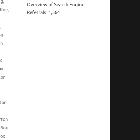
ng
,
Overview of Search Engine
 Kue
,
Referrals:
1,564
i
,
on
on
x
ox
ton
R
rton
rton
 Box
Box