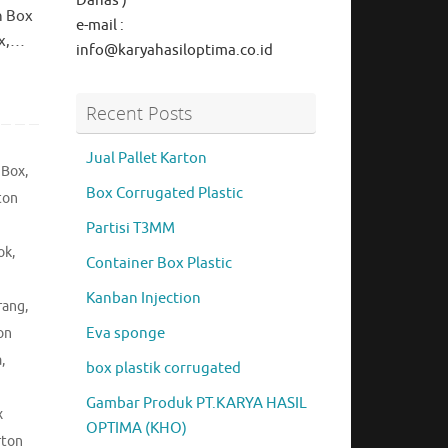
Danas )
n Box
e-mail :
ox,…
info@karyahasiloptima.co.id
Recent Posts
Jual Pallet Karton
 Box
,
Box Corrugated Plastic
ton
Partisi T3MM
ok
,
Container Box Plastic
Kanban Injection
rang
,
Eva sponge
on
a
,
box plastik corrugated
Gambar Produk PT.KARYA HASIL
x
OPTIMA (KHO)
rton