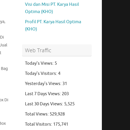
Visi dan Misi PT. Karya Hasil
Optima (KHO)
aya
,
Profil PT. Karya Hasil Optima
(KHO)
 Di
Jual
Web Traffic
l
Today's Views:
5
 Bag
Today's Visitors:
4
Yesterday's Views:
31
Last 7 Days Views:
203
ox Di
Last 30 Days Views:
5,525
Total Views:
529,928
Box
Total Visitors:
175,741