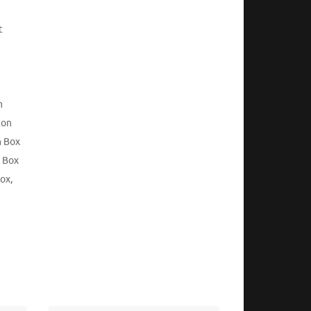
t
n
ton
n Box
n Box
Box
,