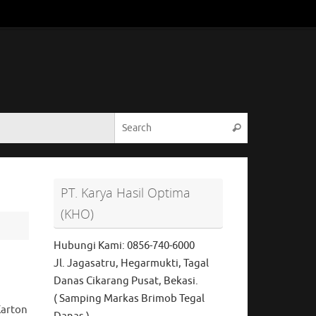
Search for:
Search
PT. Karya Hasil Optima
(KHO)
Hubungi Kami: 0856-740-6000
Jl. Jagasatru, Hegarmukti, Tagal
Danas Cikarang Pusat, Bekasi.
( Samping Markas Brimob Tegal
Karton