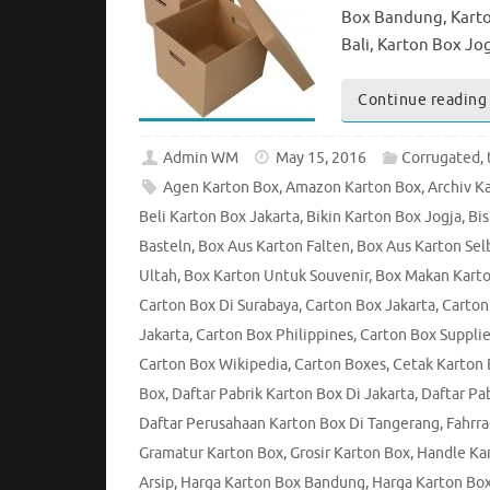
Box Bandung, Karto
Bali, Karton Box Jo
Continue reading
Admin WM
May 15, 2016
Corrugated
,
Agen Karton Box
,
Amazon Karton Box
,
Archiv K
Beli Karton Box Jakarta
,
Bikin Karton Box Jogja
,
Bis
Basteln
,
Box Aus Karton Falten
,
Box Aus Karton Se
Ultah
,
Box Karton Untuk Souvenir
,
Box Makan Kart
Carton Box Di Surabaya
,
Carton Box Jakarta
,
Carton
Jakarta
,
Carton Box Philippines
,
Carton Box Supplie
Carton Box Wikipedia
,
Carton Boxes
,
Cetak Karton
Box
,
Daftar Pabrik Karton Box Di Jakarta
,
Daftar Pa
Daftar Perusahaan Karton Box Di Tangerang
,
Fahrra
Gramatur Karton Box
,
Grosir Karton Box
,
Handle Ka
Arsip
,
Harga Karton Box Bandung
,
Harga Karton Bo